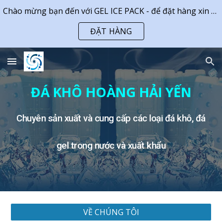
Chào mừng bạn đến với GEL ICE PACK - để đặt hàng xin vui lòng gọi số: 0378 738 738 (Zalo). Cảm ơn
Skip to main content
Skip to navigation
ĐẶT HÀNG
ĐÁ KHÔ HOÀNG HẢI YẾN
Chuyên sản xuất và cung cấp các loại đá khô, đá
gel trong nước và xuất khẩu
VỀ CHÚNG TÔI