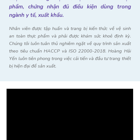
phẩm, chứng nhận đủ điều kiện dùng trong
ngành y tế, xuất khẩu.
Nhân viên được tập huấn và trang bị kiến thức về vệ sinh
an toàn thực phẩm và phải được khám sức khoẻ định kỳ.
Chúng tôi luôn tuân thủ nghiêm ngặt về quy trình sản xuất
theo tiêu chuẩn HACCP và ISO 22000-2018. Hoàng Hải
Yến luôn tiên phong trong việc cải tiến và đầu tư trang thiết
bị hiện đại để sản xuất.